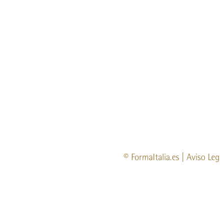
©
FormaItalia.es
|
Aviso Leg