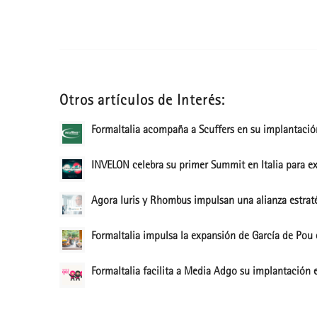
Otros artículos de Interés:
FormaItalia acompaña a Scuffers en su implantación
INVELON celebra su primer Summit en Italia para exp
Agora Iuris y Rhombus impulsan una alianza estraté
FormaItalia impulsa la expansión de García de Pou 
FormaItalia facilita a Media Adgo su implantación e