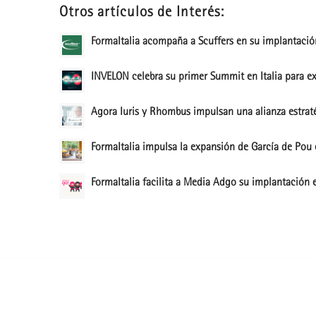
Otros artículos de Interés:
FormaItalia acompaña a Scuffers en su implantación
INVELON celebra su primer Summit en Italia para exp
Agora Iuris y Rhombus impulsan una alianza estraté
FormaItalia impulsa la expansión de García de Pou 
FormaItalia facilita a Media Adgo su implantación e