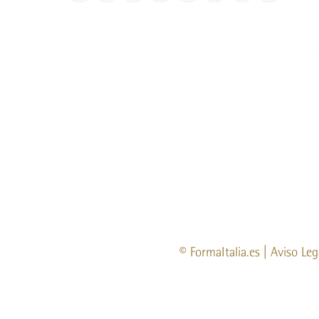
©
FormaItalia.es
|
Aviso Leg