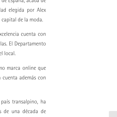
 de España, acaba de
udad elegida por Alex
 capital de la moda.
excelencia cuenta con
olas. El Departamento
l local.
omo marca online que
ma cuenta además con
 país transalpino, ha
ás de una década de