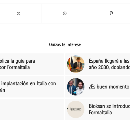
Quizás te interese
lica la guía para
España llegará a la
por Formaitalia
año 2030, doblando 
implantación en Italia con
¿Es buen momento pa
lán
Bioksan se introduc
FormaItalia