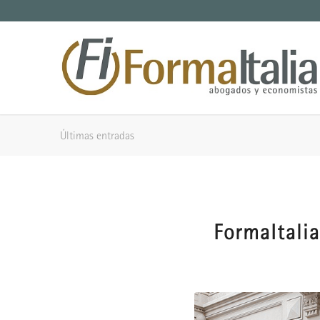
Últimas entradas
FormaItalia