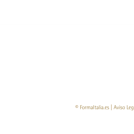
©
FormaItalia.es
|
Aviso Leg