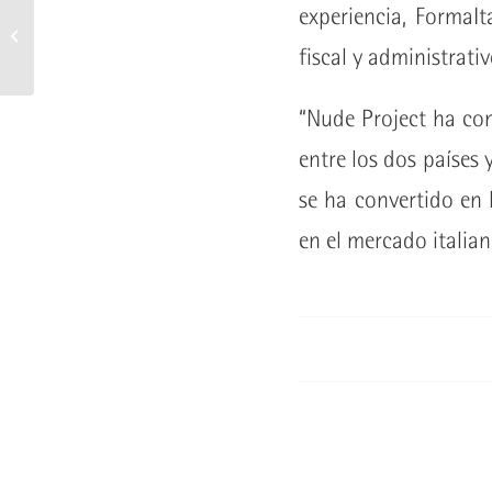
ALE-HOP se implanta en
experiencia, FormaIt
Italia de la mano de
FormaItalia con la apertura
fiscal y administrativ
de tres...
“Nude Project ha con
entre los dos países 
se ha convertido en
en el mercado italian