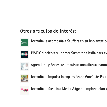
Otros artículos de Interés:
FormaItalia acompaña a Scuffers en su implantación
INVELON celebra su primer Summit en Italia para exp
Agora Iuris y Rhombus impulsan una alianza estraté
FormaItalia impulsa la expansión de García de Pou 
FormaItalia facilita a Media Adgo su implantación e